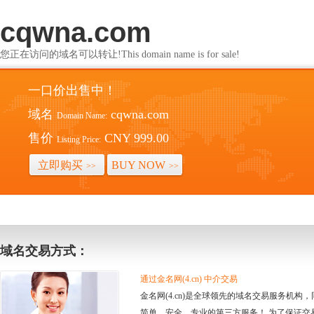
cqwna.com
您正在访问的域名可以转让!This domain name is for sale!
一口价出售中！
域名
cqwna.com
Domain Name:
售价
CNY 999.00
Listing Price:
立即购买
BUY NOW
>>
>>
域名交易方式：
通过金名网(4.cn) 中介交易
金名网(4.cn)是全球领先的域名交易服务机
简单、安全、专业的第三方服务！ 为了保证交