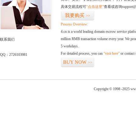
具体交易流程可
“点击这里”
查看或咨询support@
我要购买
>>
Process Overview:
4.cn is a world leading domain escrow service plat
million RMB transaction volume every year. We promi
联系我们
5 workdays.
For detailed process, you can
“visit here”
or contact
QQ：2726103981
BUY NOW
>>
Copyright © 1998 -2025 ww